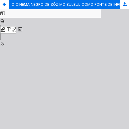
O CINEMA NEGRO DE ZÓZIMO BULBUL COMO FONTE DE INFORMAÇÃO ÉTNICO-RACIAL