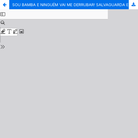
SOU BAMBA E NINGUÉM VAI ME DERRUBAR! SALVAGUARDA E PRESERVAÇÃO DO ACERVO DOCUMENTAL DA S.B.C. BAMBAS DA ORGIA (PORTO ALEGRE, RS)