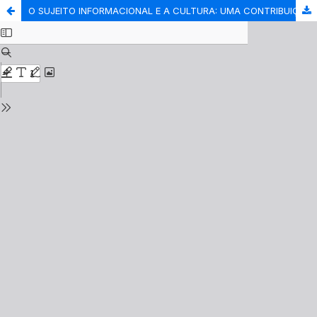
O SUJEITO INFORMACIONAL E A CULTURA: UMA CONTRIBUIÇÃO ANTROPOLÓGICA À CIÊNCIA DA INFORMAÇÃO